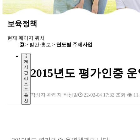
보육정책
현재 페이지 위치
> 발간·홍보 >
연도별 주제사업
게
시
2015년도 평가인증 
판
리
스
트
작성자
관리자
작성일
22-02-04 17:32
조회
11,
옵
션
본문
2015년도 평가인증 운영체계입니다.