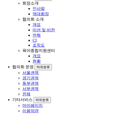
회장소개
인사말
역대회장
협의회 소개
개요
미션 및 비전
연혁
CI
조직도
육아종합지원센터
개요
현황
협의회 운영
하위분류
서울권역
경기권역
동부권역
서부권역
전체
기타서비스
하위분류
마이페이지
이용약관