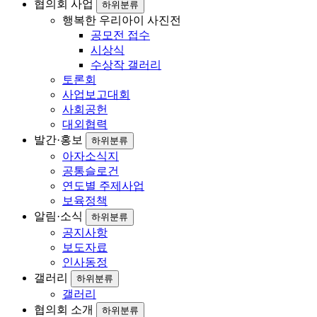
로
협의회 사업
하위분류
행복한 우리아이 사진전
그
공모전 접수
인
시상식
수상작 갤러리
토론회
사업보고대회
사회공헌
대외협력
발간·홍보
하위분류
아자소식지
공통슬로건
연도별 주제사업
보육정책
알림·소식
하위분류
공지사항
보도자료
인사동정
갤러리
하위분류
갤러리
협의회 소개
하위분류