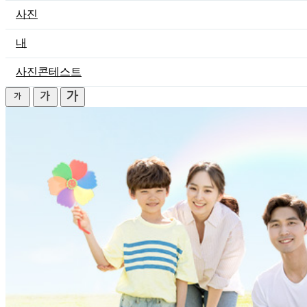
사진
내
사진콘테스트