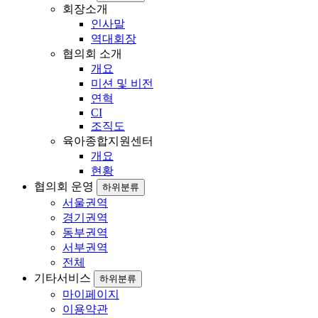
회장소개
인사말
역대회장
협의회 소개
개요
미션 및 비전
연혁
CI
조직도
육아종합지원센터
개요
현황
협의회 운영
하위분류
서울권역
경기권역
동부권역
서부권역
전체
기타서비스
하위분류
마이페이지
이용약관