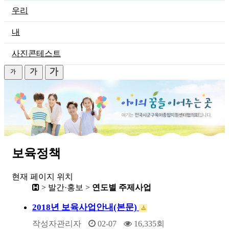
우리
내
사진콘테스트
보육정책
현재 페이지 위치
> 발간·홍보 >
연도별 주제사업
2018년 보육사업안내(본문)
작성자
관리자
02-07
16,335
회