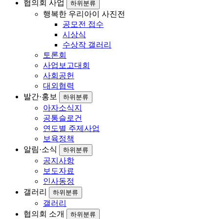
로
협의회 사업
하위분류
행복한 우리아이 사진전
그
공모전 접수
인
시상식
수상작 갤러리
토론회
사업보고대회
사회공헌
대외협력
발간·홍보
하위분류
아자소식지
공통슬로건
연도별 주제사업
보육정책
알림·소식
하위분류
공지사항
보도자료
인사동정
갤러리
하위분류
갤러리
협의회 소개
하위분류