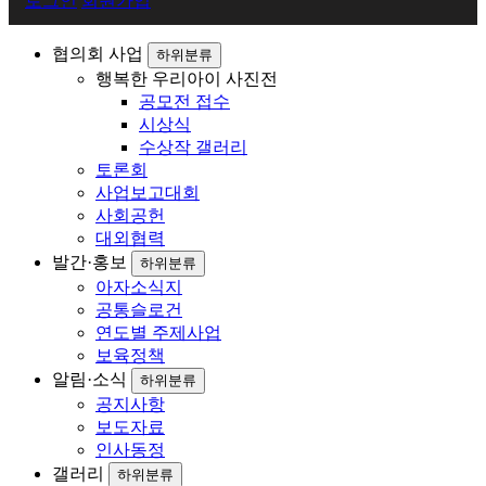
로그인
회원가입
원
로
협의회 사업
하위분류
행복한 우리아이 사진전
그
공모전 접수
인
시상식
수상작 갤러리
토론회
사업보고대회
사회공헌
대외협력
발간·홍보
하위분류
아자소식지
공통슬로건
연도별 주제사업
보육정책
알림·소식
하위분류
공지사항
보도자료
인사동정
갤러리
하위분류