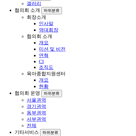
갤러리
협의회 소개
하위분류
회장소개
인사말
역대회장
협의회 소개
개요
미션 및 비전
연혁
CI
조직도
육아종합지원센터
개요
현황
협의회 운영
하위분류
서울권역
경기권역
동부권역
서부권역
전체
기타서비스
하위분류