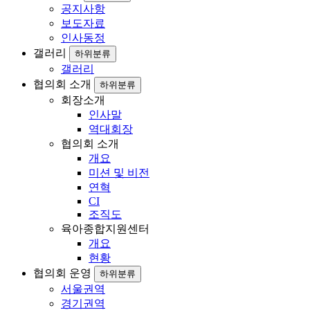
공지사항
보도자료
인사동정
갤러리
하위분류
갤러리
협의회 소개
하위분류
회장소개
인사말
역대회장
협의회 소개
개요
미션 및 비전
연혁
CI
조직도
육아종합지원센터
개요
현황
협의회 운영
하위분류
서울권역
경기권역