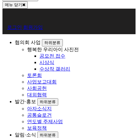
메뉴 닫기
회
로그인
회원가입
원
로
협의회 사업
하위분류
행복한 우리아이 사진전
그
공모전 접수
인
시상식
수상작 갤러리
토론회
사업보고대회
사회공헌
대외협력
발간·홍보
하위분류
아자소식지
공통슬로건
연도별 주제사업
보육정책
알림·소식
하위분류