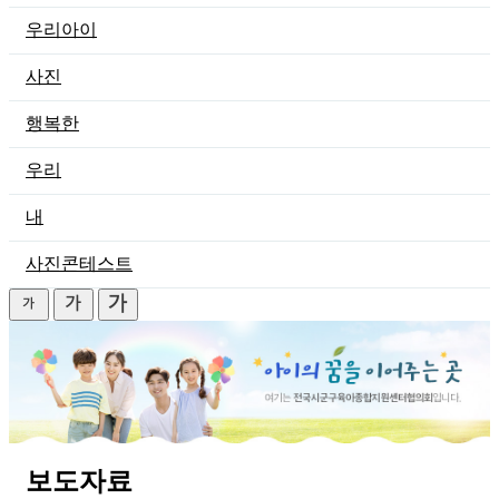
우리아이
사진
행복한
우리
내
사진콘테스트
보도자료