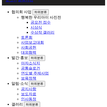
로그인
회원가입
원
로
협의회 사업
하위분류
행복한 우리아이 사진전
그
공모전 접수
인
시상식
수상작 갤러리
토론회
사업보고대회
사회공헌
대외협력
발간·홍보
하위분류
아자소식지
공통슬로건
연도별 주제사업
보육정책
알림·소식
하위분류
공지사항
보도자료
인사동정
갤러리
하위분류