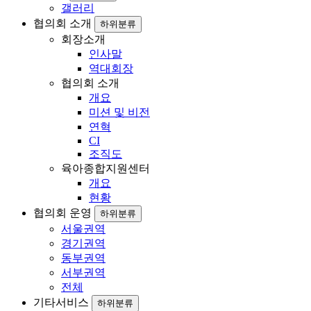
갤러리
협의회 소개
하위분류
회장소개
인사말
역대회장
협의회 소개
개요
미션 및 비전
연혁
CI
조직도
육아종합지원센터
개요
현황
협의회 운영
하위분류
서울권역
경기권역
동부권역
서부권역
전체
기타서비스
하위분류