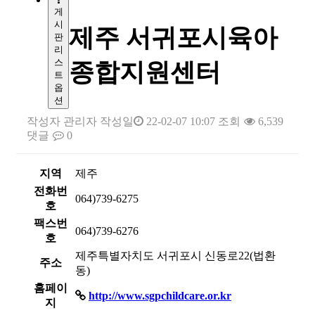
게
시
제주 서귀포시육아
판
리
스
종합지원센터
트
옵
션
작성자
관리자
작성일
22-02-07 10:07
조회
6,539
댓글
0
지역
제주
전화번
064)739-6275
호
팩스번
064)739-6276
호
제주특별자치도 서귀포시 신동로22(법환
주소
동)
홈페이
http://www.sgpchildcare.or.kr
지