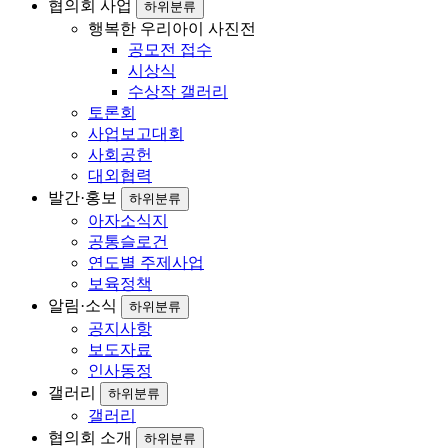
로
협의회 사업
하위분류
행복한 우리아이 사진전
그
공모전 접수
인
시상식
수상작 갤러리
토론회
사업보고대회
사회공헌
대외협력
발간·홍보
하위분류
아자소식지
공통슬로건
연도별 주제사업
보육정책
알림·소식
하위분류
공지사항
보도자료
인사동정
갤러리
하위분류
갤러리
협의회 소개
하위분류