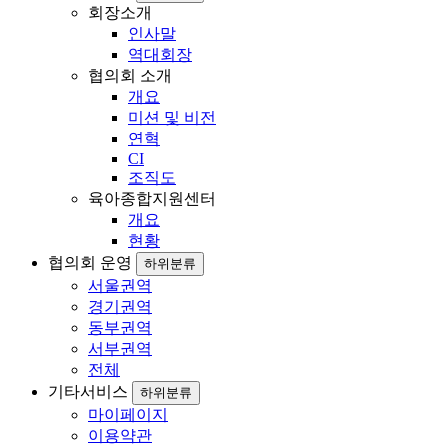
회장소개
인사말
역대회장
협의회 소개
개요
미션 및 비전
연혁
CI
조직도
육아종합지원센터
개요
현황
협의회 운영
하위분류
서울권역
경기권역
동부권역
서부권역
전체
기타서비스
하위분류
마이페이지
이용약관