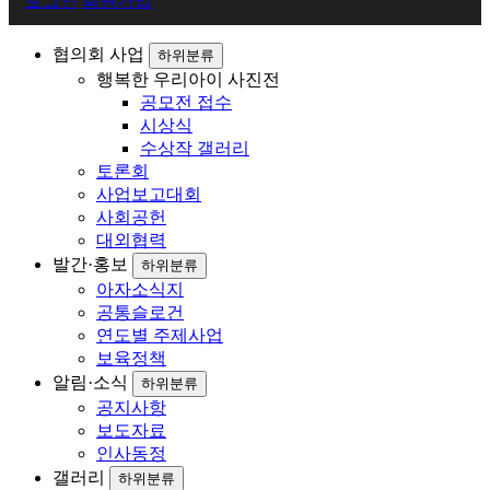
로그인
회원가입
원
로
협의회 사업
하위분류
행복한 우리아이 사진전
그
공모전 접수
인
시상식
수상작 갤러리
토론회
사업보고대회
사회공헌
대외협력
발간·홍보
하위분류
아자소식지
공통슬로건
연도별 주제사업
보육정책
알림·소식
하위분류
공지사항
보도자료
인사동정
갤러리
하위분류