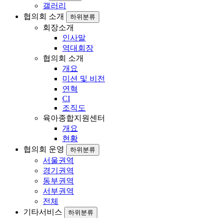
갤러리
협의회 소개
하위분류
회장소개
인사말
역대회장
협의회 소개
개요
미션 및 비전
연혁
CI
조직도
육아종합지원센터
개요
현황
협의회 운영
하위분류
서울권역
경기권역
동부권역
서부권역
전체
기타서비스
하위분류