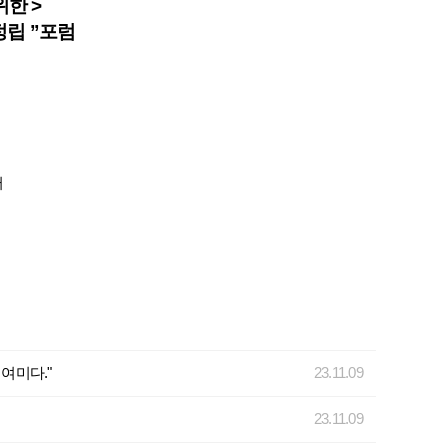
한 >
정립 ”포럼
터
 여미다."
23.11.09
23.11.09