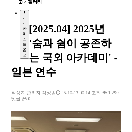
>
갤러리
게
시
[2025.04] 2025년
판
리
스
'숨과 쉼이 공존하
트
옵
는 국외 아카데미' -
션
일본 연수
작성자
관리자
작성일
25-10-13 00:14
조회
1,290
댓글
0
본문