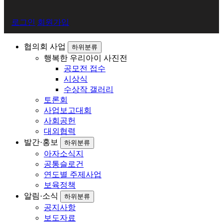
회
로그인
회원가입
원
로
협의회 사업
하위분류
행복한 우리아이 사진전
그
공모전 접수
인
시상식
수상작 갤러리
토론회
사업보고대회
사회공헌
대외협력
발간·홍보
하위분류
아자소식지
공통슬로건
연도별 주제사업
보육정책
알림·소식
하위분류
공지사항
보도자료