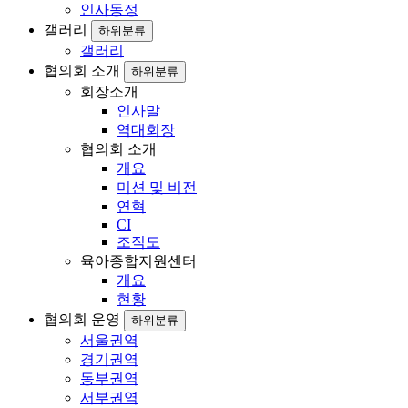
인사동정
갤러리
하위분류
갤러리
협의회 소개
하위분류
회장소개
인사말
역대회장
협의회 소개
개요
미션 및 비전
연혁
CI
조직도
육아종합지원센터
개요
현황
협의회 운영
하위분류
서울권역
경기권역
동부권역
서부권역